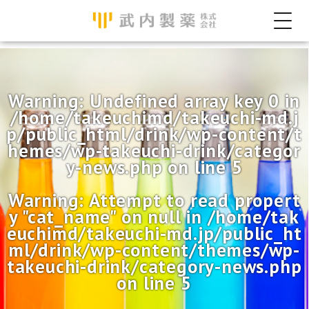
Warning
: Undefined array key 0 in
/home/takeuchimd/takeuchi-md.j
p/public_html/drink/wp-content/t
hemes/wp-takeuchi-drink/categor
y-news.php
on line
5
Warning
: Attempt to read propert
y "cat_name" on null in
/home/tak
euchimd/takeuchi-md.jp/public_ht
ml/drink/wp-content/themes/wp-
takeuchi-drink/category-news.php
on line
5