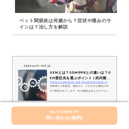
ペット関節炎は何歳から？症状や痛みのサ
インは？治し方を解説
takeuchi-md.jp
OEMとは？ODMやPBとの違いは？O
EM委託先を選ぶポイント | 武内製薬
https://takeuchi-md.jp/column/oem-whs/
株式会社 OEMオ...
自動車から化粧品、食品など、さまざまな製品がOE
Mで製造されています。OEM製造は法人だけでなく
個人事業でも多く活用されており、誰でもビジネスチ
ャンスを掴む、拡大する方法の一つです。OEMにつ
いて分かりやすく簡単に解説いたします。
Webで24時間受付中
問い合わせ(無料)