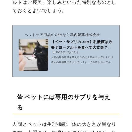
ルトはご褒美、楽しみといった特別なものとし
ておくとよいでしょう。
ペットケア用品のOEMなら武内製薬株式会社
【ペットサプリのOEM】乳酸菌は必
要？ヨーグルトを食べて大丈夫？与
2022年12月19日
え方や注意点
人間の腸内環境を整えるために人気のヨーグルトには
多くの乳酸菌が含まれています。犬や猫がヨーグルト
を食べても大丈夫なのでしょうか？飼い主が食べてい
るヨーグルトを欲しがる犬や猫も多いでしょう。犬や
猫の腸内環境を整えることは健康にも繋がるので、自
宅にある乳酸菌が多い人ヨーグルトを与えたいと思っ
ている飼い主さんに、人間用のヨーグルトを犬や猫が
食べても大丈夫なのか？与え方の注意点について、ペ
ペットには専用のサプリを与え
ット用品のOEM、ペットサプリのOEM製造を受託し
ている武内製薬が解説していきます。犬も猫もヨーグ
る
ルトを食べて大丈夫基...
人間とペットは生理機能、体の大きさが異なり