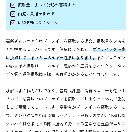
摂取量によって脂肪が蓄積する
内臓に負担が掛かる
便秘気味になりやすい
高齢者がシニア向けプロテインを摂取する場合、摂取量をきちん
と把握することが大切です。健康によかれと、
プロテインを過剰
に摂取してしまうとエネルギー過多になります。
またプロテイン
の多すぎる摂取は、エネルギー過多から肥満をまねいたり、タン
パク質の過剰摂取は内臓にも負担がかかるといわれています。
加齢により体力だけでなく、基礎代謝量、消費カロリーも低下す
るので、必要以上のプロテインを摂取してしまうと、体内で脂肪
として蓄積してしまいます。高齢者がプロテインを摂取すること
で、タンパク質を補える嬉しいメリットがありますが、摂取した
タンパク質を消化する際に腸内で発生する窒素を悪玉菌がエサに
するため、プロテインを摂取することで腸内環境のバランスが崩